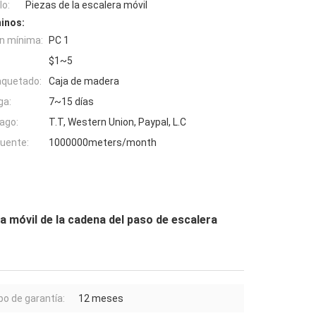
o:
Piezas de la escalera móvil
inos:
n mínima:
PC 1
$1~5
aquetado:
Caja de madera
ga:
7~15 días
ago:
T.T, Western Union, Paypal, L.C
fuente:
1000000meters/month
ra móvil de la cadena del paso de escalera
o de garantía:
12 meses