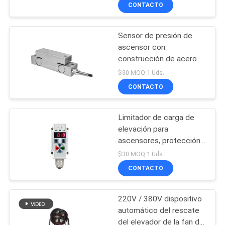
de 200-500VAC y
LA
CONTACTO
protección IP40 para
FÁBRICA
ascensores
Sensor de presión de
111
ascensor con
CONTROL
construcción de acero
Botón del elevador
DE
de aleación de
$30 MOQ:1 Uds.
protección IP67/IP68 y
CALIDAD
CONTACTO
tamaño compacto de
150 × 48 × 35 mm
Limitador de carga de
ÉNTRENOS
elevación para
EN
ascensores, protección
21
IP65 compatible con
CONTACTO
$30 MOQ:1 Uds.
EN81, carga nominal de
Carril de guía del
CONTACTO
CON
4000 kg
elevador
220V / 380V dispositivo
NOTICIAS
automático del rescate
del elevador de la fan del