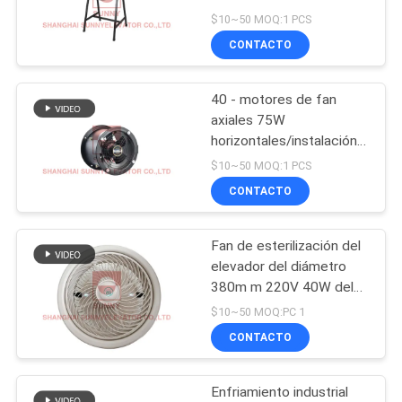
poste de la serie del
CASOS
$10~50 MOQ:1 PCS
voltaje YWF
CONTACTO
78
MAPA
40 - motores de fan
DEL
Ascensor Cop Lop
axiales 75W
SITIO
horizontales/instalación y
funcionamiento continuo
$10~50 MOQ:1 PCS
verticales
CONTACTO
PRIVACY
POLICY
Fan de esterilización del
215
elevador del diámetro
Operador de la
380m m 220V 40W del
techo para la elevación
$10~50 MOQ:PC 1
puerta del elevador
CONTACTO
Enfriamiento industrial