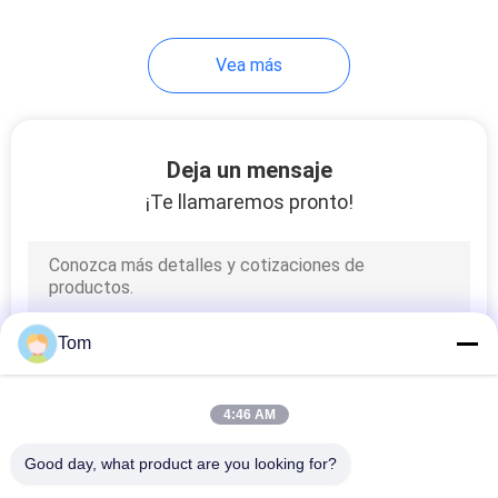
80
Vea más
decoración de la
cabina del elevador
Deja un mensaje
¡Te llamaremos pronto!
58
Gabinete de control
Tom
de elevador
4:46 AM
Good day, what product are you looking for?