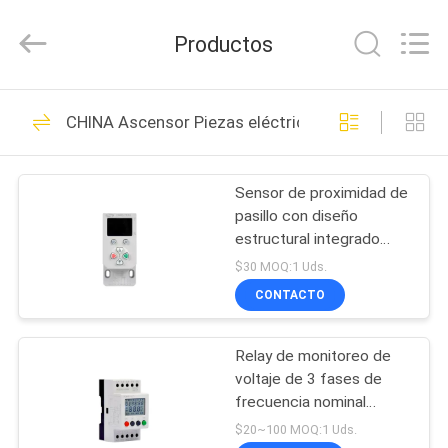
2026
SHANGHAI
SUNNY
Productos
ELEVATOR
CO.,LTD.
All
Rights
HOGAR
Reserved.
66
CHINA Ascensor Piezas eléctricas
Máquina adaptada
PRODUCTOS
de la tracción
Sensor de proximidad de
pasillo con diseño
VÍDEOS
estructural integrado
para ascensores AC/DC
$30 MOQ:1 Uds.
16-48V y potencia
SOBRE
CONTACTO
nominal de 4W
333
NOSOTROS
Máquina sin
Relay de monitoreo de
voltaje de 3 fases de
VIAJE
engranaje de la
frecuencia nominal
DE
50/60Hz±1Hz con rango
$20~100 MOQ:1 Uds.
tracción