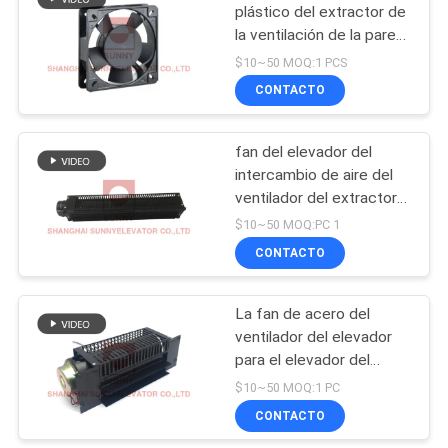
plástico del extractor de
la ventilación de la pared
26
de la fan axial centrífuga
$10~50 MOQ:1 PCS
PBT del soporte
Cortina ligera del
CONTACTO
elevador
fan del elevador del
intercambio de aire del
ventilador del extractor
15W para las piezas del
$10~50 MOQ:PC 1
elevador
CONTACTO
93
Ascensor Display
La fan de acero del
ventilador del elevador
LCD
para el elevador del
pasajero parte
$10~50 MOQ:1 PC
433x158x130m m
CONTACTO