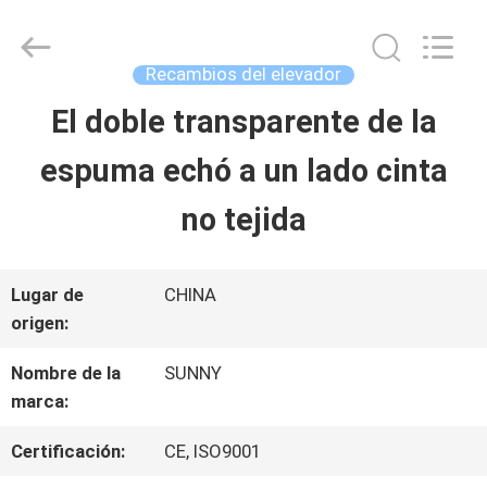
-
2026
SHANGHAI
SUNNY
Recambios del elevador
ELEVATOR
CO.,LTD.
El doble transparente de la
HOGAR
All
Rights
espuma echó a un lado cinta
Reserved.
PRODUCTOS
no tejida
VÍDEOS
Lugar de
CHINA
origen:
SOBRE
Nombre de la
SUNNY
marca:
NOSOTROS
Certificación:
CE, ISO9001