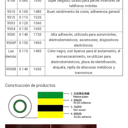
9106
0.060
1050
Super delgado, usado para partes interiores de
teléfonos móviles.
9510
0.100
1480
Buen rendimiento de coste, adherencia general.
9515
0.115
1520
9503
0.120
1560
9504
0.130
1650
9500
0.140
1720
Alta adhesión, utilizado para automóviles,
electrodomésticos, ascensores, dispositivos
9500P
0.150
1850
electrónicos.
Las
0.115
1450
Color negro, son buenos para el aislamiento, el
demás:
enmascaramiento, se utilizan para
electrodomésticos, placa de identificación,
etiqueta, rejilla de altavoces metálicos y
9500B
0.140
1650
transmisor.
Construcción de productos