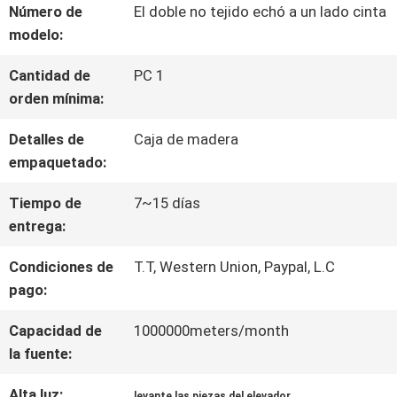
VIAJE
Número de
El doble no tejido echó a un lado cinta
modelo:
DE
Cantidad de
PC 1
LA
orden mínima:
FÁBRICA
Detalles de
Caja de madera
empaquetado:
CONTROL
Tiempo de
7~15 días
entrega:
DE
CALIDAD
Condiciones de
T.T, Western Union, Paypal, L.C
pago:
Capacidad de
1000000meters/month
ÉNTRENOS
la fuente:
EN
Alta luz:
,
levante las piezas del elevador