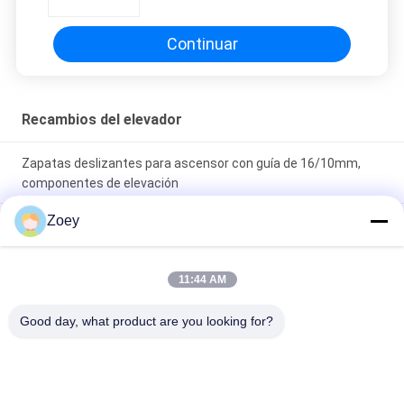
anchura de 10m m/de 16m m
Continuar
Recambios del elevador
Zapatas deslizantes para ascensor con guía de 16/10mm,
componentes de elevación
Zoey
Zapatos de guía deslizante Piezas de repuesto de ascensor
duraderas y de baja fricción para un funcionamiento suave y
estable
11:44 AM
Calzado de guía deslizante de ascensor Ancho de los rieles de
Good day, what product are you looking for?
guía 9mm/10mm/16mm
Categorías Populares
Todos