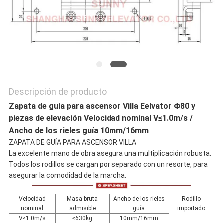
PRIVACY
POLICY
Descripción de producto
Zapata de guía para ascensor Villa Eelvator Φ80 y
piezas de elevación Velocidad nominal V≤1.0m/s /
Ancho de los rieles guía 10mm/16mm
ZAPATA DE GUÍA PARA ASCENSOR VILLA
La excelente mano de obra asegura una multiplicación robusta.
Todos los rodillos se cargan por separado con un resorte, para
asegurar la comodidad de la marcha.
Velocidad
Masa bruta
Ancho de los rieles
Rodillo
nominal
admisible
guía
importado
V≤1.0m/s
≤630kg
10mm/16mm