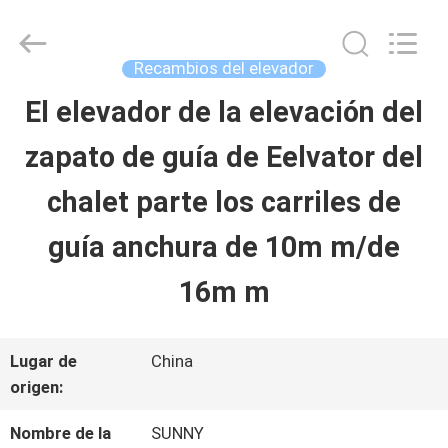
-
2026
SHANGHAI
SUNNY
Recambios del elevador
ELEVATOR
CO.,LTD.
El elevador de la elevación del
HOGAR
All
Rights
zapato de guía de Eelvator del
Reserved.
PRODUCTOS
chalet parte los carriles de
guía anchura de 10m m/de
VÍDEOS
16m m
SOBRE
Lugar de
China
NOSOTROS
origen:
Nombre de la
SUNNY