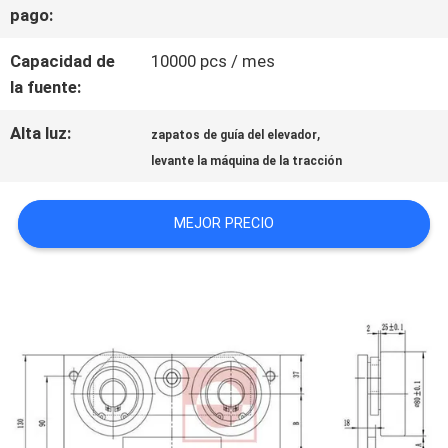
pago:
CONTACTO
Capacidad de
10000 pcs / mes
CON
la fuente:
Alta luz:
,
NOTICIAS
zapatos de guía del elevador
levante la máquina de la tracción
CASOS
MEJOR PRECIO
MAPA
DEL
SITIO