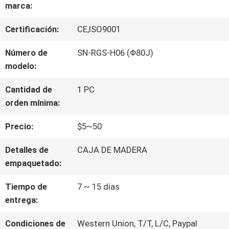
VIAJE
marca:
DE
Certificación:
CE,ISO9001
LA
Número de
SN-RGS-H06 (Φ80J)
modelo:
FÁBRICA
Cantidad de
1 PC
orden mínima:
CONTROL
Precio:
$5~50
DE
Detalles de
CAJA DE MADERA
CALIDAD
empaquetado:
Tiempo de
7 ~ 15 días
ÉNTRENOS
entrega:
EN
Condiciones de
Western Union, T/T, L/C, Paypal