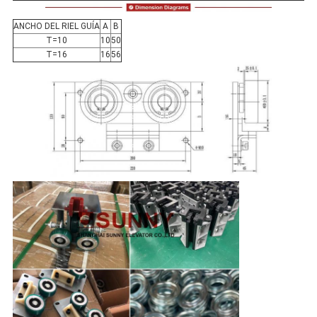
ANCHO DEL RIEL GUÍA
A
B
T=10
10
50
T=16
16
56