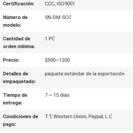
VIAJE
Certificación:
CCC, ISO9001
DE
Número de
SN-DM-SCC
modelo:
LA
Cantidad de
1 PC
FÁBRICA
orden mínima:
Precio:
$500~1200
CONTROL
Detalles de
paquete estándar de la exportación
DE
empaquetado:
CALIDAD
Tiempo de
7 ~ 15 días
entrega:
ÉNTRENOS
Condiciones de
T.T, Western Union, Paypal, L.C
pago:
EN