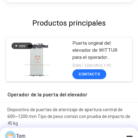
Productos principales
Puerta original del
elevador de WITTUR
para el operador
residencial de la puerta
$500~1200 MOQ:1 PC
del elevador
CONTACTO
Operador de la puerta del elevador
Dispositivo de puertas de aterrizaje de apertura central de
600~1200 mm Tipo de peso común con prueba de impacto de
45 kg
Tom
Operador de puerta síncrono de imán permanente de apertura