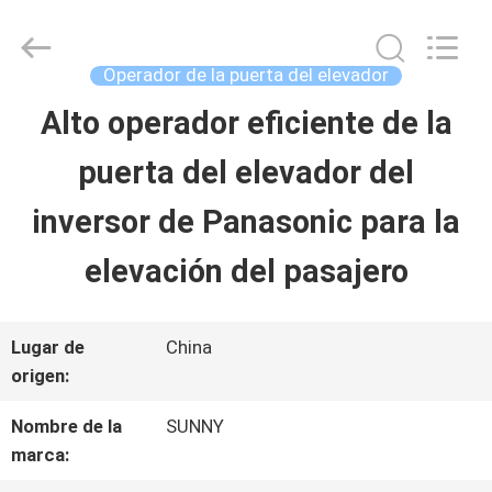
-
2026
SHANGHAI
SUNNY
Operador de la puerta del elevador
ELEVATOR
CO.,LTD.
Alto operador eficiente de la
HOGAR
All
Rights
puerta del elevador del
Reserved.
PRODUCTOS
inversor de Panasonic para la
elevación del pasajero
VÍDEOS
Lugar de
China
SOBRE
origen:
NOSOTROS
Nombre de la
SUNNY
marca: