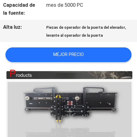
Capacidad de
mes de 5000 PC
CONTACTO
la fuente:
CON
Alta luz:
,
Piezas de operador de la puerta del elevador
levante al operador de la puerta
NOTICIAS
MEJOR PRECIO
CASOS
MAPA
DEL
SITIO