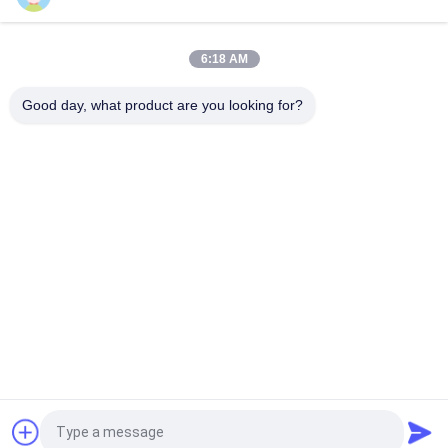
central de 2 hojas para ascensor con instalación en la parte
superior del coche
6:18 AM
Peso Puntos de reparación de ascensores con apertura
Good day, what product are you looking for?
lateral de 2 hojas colocados en el interior
Categorías Populares
Todos
Máquina Adaptada 
Máquina Sin 
De La Tracción
Engranaje De La 
Tracción
Carril De Guía Del 
Botón Del Elevador
Elevador
Operador De La 
Ascensor Cop Lop
Puerta Del Elevador
Cortina Ligera Del 
Ascensor Display 
Solicitar una cotización