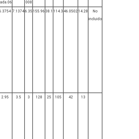
ada.06
008
6.3754
7.1374
6.35
155.96
38.1
114.3
46.0502
14.28
No
incluido
2.95
3.5
3
128
25
105
42
13