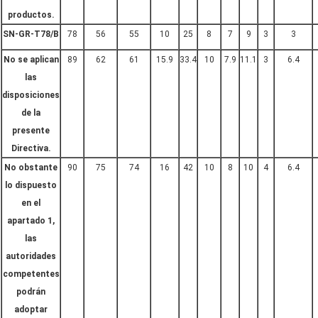
productos.
SN-GR-T78/B
78
56
55
10
25
8
7
9
3
3
No se aplican
89
62
61
15.9
33.4
10
7.9
11.1
3
6.4
las
disposiciones
de la
presente
Directiva.
No obstante
90
75
74
16
42
10
8
10
4
6.4
lo dispuesto
en el
apartado 1,
las
autoridades
competentes
podrán
adoptar