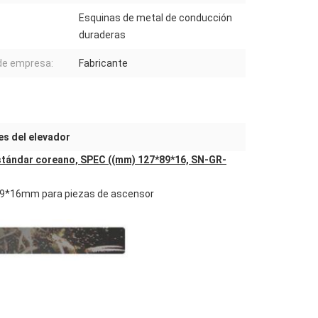
Esquinas de metal de conducción
duraderas
de empresa:
Fabricante
es del elevador
estándar coreano, SPEC ((mm) 127*89*16, SN-GR-
*89*16mm para piezas de ascensor