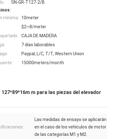
o:
SN-GR-T127-2/B
inos:
n mínima:
10meter
$2~8/meter
aquetado:
CAJA DE MADERA
ga:
7 días laborables
ago:
Paypal, L/C, T/T, Western Union
fuente:
15000meters/month
o 127*89*16m m para las piezas del elevador
Las medidas de ensayo se aplicarán
ificaciones:
en el caso de los vehículos de motor
de las categorías M1 y M2.