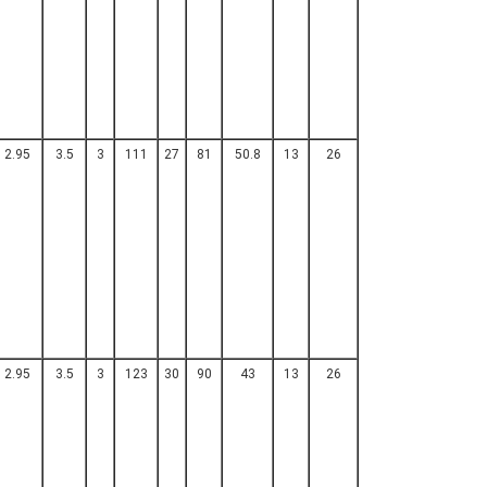
2.95
3.5
3
111
27
81
50.8
13
26
2.95
3.5
3
123
30
90
43
13
26