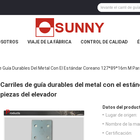
OSOTROS
VIAJE DE LA FÁBRICA
CONTROL DE CALIDAD
É
De Guía Durables Del Metal Con El Estándar Coreano 127*89*16m M Par
Carriles de guía durables del metal con el est
piezas del elevador
Datos del produc
Lugar de origen:
Nombre de la ma
Certificación: