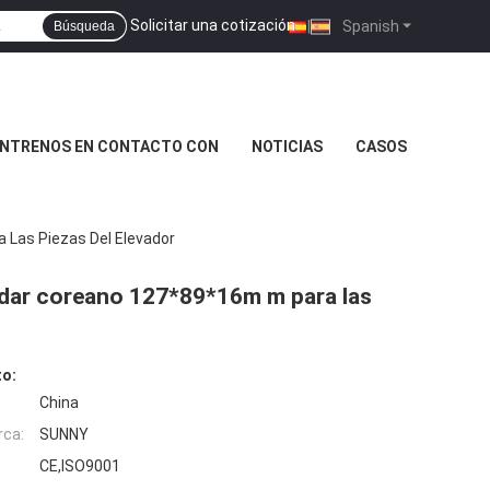
Solicitar una cotización
|
Spanish
Búsqueda
NTRENOS EN CONTACTO CON
NOTICIAS
CASOS
a Las Piezas Del Elevador
ándar coreano 127*89*16m m para las
to:
China
rca:
SUNNY
CE,ISO9001