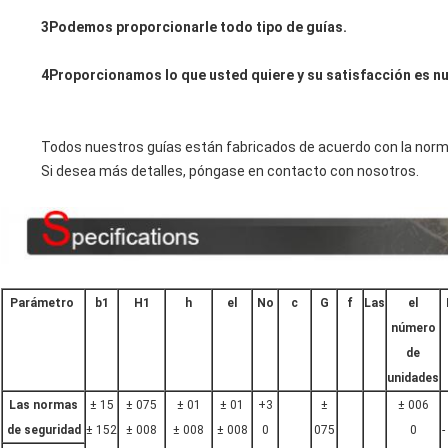
3Podemos proporcionarle todo tipo de guías.
4Proporcionamos lo que usted quiere y su satisfacción es nu
Todos nuestros guías están fabricados de acuerdo con la norm
Si desea más detalles, póngase en contacto con nosotros.
Parámetro
b1
H1
h
el
No
c
G
f
Las
el
número
de
unidades
Las normas
± 15
± 075
± 01
± 01
+3
±
± 006
de seguridad
± 152
± 008
± 008
± 008
0
075
0
-