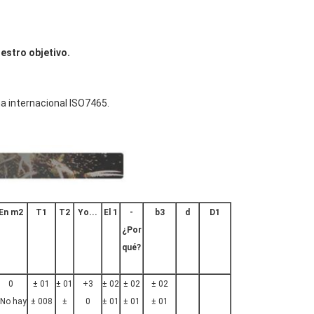
estro objetivo.
a internacional ISO7465.
En m2
T1
T2
Yo...
El 1
-
b3
d
D1
¿Por
qué?
0
± 01
± 01
+3
± 02
± 02
± 02
 No hay
± 008
±
0
± 01
± 01
± 01