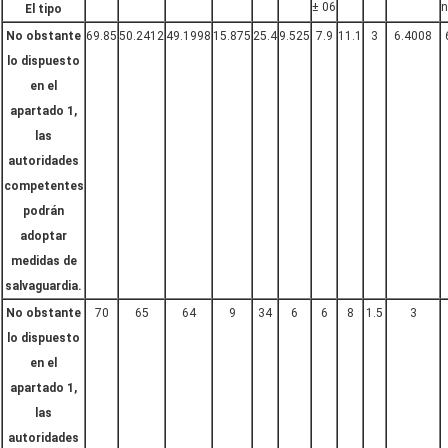
± 06
n
El tipo
No obstante
69.85
50.2412
49.1998
15.875
25.4
9.525
7.9
11.1
3
6.4008
lo dispuesto
en el
apartado 1,
las
autoridades
competentes
podrán
adoptar
medidas de
salvaguardia.
No obstante
70
65
64
9
34
6
6
8
1.5
3
lo dispuesto
en el
apartado 1,
las
autoridades