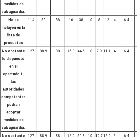
medidas de
salvaguardia.
No se
114
89
88
16
38
10
8
12
4
6.4
incluyen en la
lista de
productos
No obstante
127
88.9
88
15.9
44.5
10
7.9
11.1
4
6.4
lo dispuesto
en el
apartado 1,
las
autoridades
competentes
podrán
adoptar
medidas de
salvaguardia.
No obstante
127
88.9
88
15.9
50.8
10
12.7
15.9
5
6.4