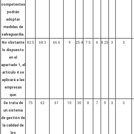
competentes
podrán
adoptar
medidas de
salvaguardia.
No obstante
82.5
68.3
66.6
9
25.4
7.5
6
8.25
3
3
lo dispuesto
en el
apartado 1, el
artículo 4 se
aplicará a las
empresas
que:
Se trata de
75
62
61
10
30
8
7
9
3
3
un sistema
de gestión de
la calidad de
los