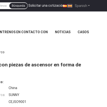
Solicitar una cotización
|
Spanish
Búsqueda
NTRENOS EN CONTACTO CON
NOTICIAS
CASOS
rco
con piezas de ascensor en forma de
to:
China
rca:
SUNNY
CE,ISO9001