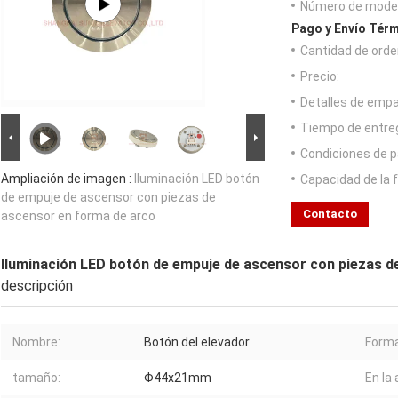
Número de model
Pago y Envío Térm
Cantidad de orde
Precio:
Detalles de emp
Tiempo de entre
Condiciones de p
Ampliación de imagen :
Iluminación LED botón
Capacidad de la 
de empuje de ascensor con piezas de
Contacto
ascensor en forma de arco
Iluminación LED botón de empuje de ascensor con piezas d
descripción
Nombre:
Botón del elevador
Forma
tamaño:
Φ44x21mm
En la 