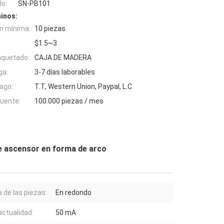
o:
SN-PB101
inos:
n mínima:
10 piezas
$1.5~3
aquetado:
CAJA DE MADERA
ga:
3-7 días laborables
ago:
T.T, Western Union, Paypal, L.C
fuente:
100.000 piezas / mes
e ascensor en forma de arco
 de las piezas:
En redondo
actualidad:
50 mA