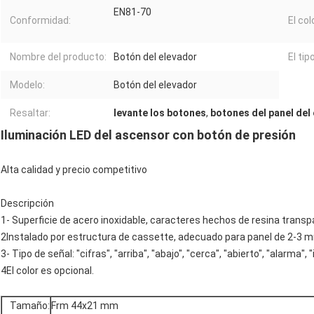
EN81-70
Conformidad:
El col
Nombre del producto:
Botón del elevador
El tipo
Modelo:
Botón del elevador
Resaltar:
levante los botones
,
botones del panel del
Iluminación LED del ascensor con botón de presión
Alta calidad y precio competitivo
Descripción
1- Superficie de acero inoxidable, caracteres hechos de resina transp
2Instalado por estructura de cassette, adecuado para panel de 2-3 
3- Tipo de señal: "cifras", "arriba", "abajo", "cerca", "abierto", "alarma"
4El color es opcional.
Tamaño:
Frm 44x21 mm