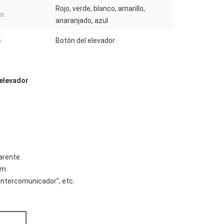
Rojo, verde, blanco, amarillo,
or:
anaranjado, azul
:
Botón del elevador
 elevador
arente.
mm.
, "intercomunicador", etc.