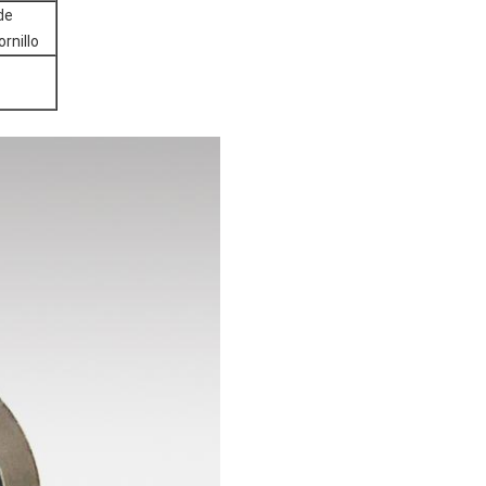
de
ornillo