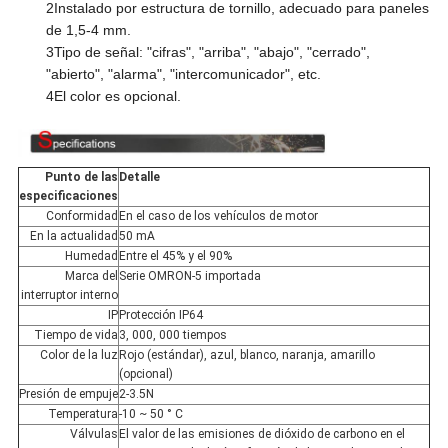
2Instalado por estructura de tornillo, adecuado para paneles
de 1,5-4 mm.
3Tipo de señal: "cifras", "arriba", "abajo", "cerrado",
"abierto", "alarma", "intercomunicador", etc.
4El color es opcional.
Punto de las
Detalle
especificaciones
Conformidad
En el caso de los vehículos de motor
En la actualidad
50 mA
Humedad
Entre el 45% y el 90%
Marca del
Serie OMRON-5 importada
interruptor interno
IP
Protección IP64
Tiempo de vida
3, 000, 000 tiempos
Color de la luz
Rojo (estándar), azul, blanco, naranja, amarillo
(opcional)
Presión de empuje
2-3.5N
Temperatura
-10 ~ 50 ° C
Válvulas
El valor de las emisiones de dióxido de carbono en el