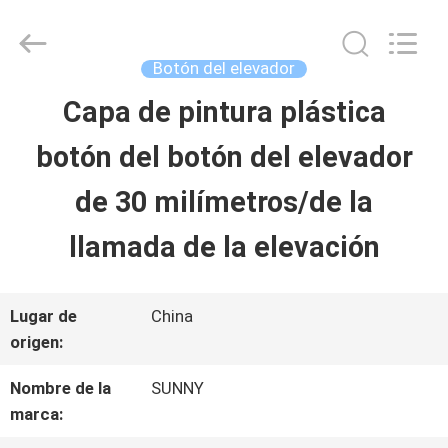
-
2026
SHANGHAI
SUNNY
Botón del elevador
ELEVATOR
CO.,LTD.
Capa de pintura plástica
HOGAR
All
Rights
botón del botón del elevador
Reserved.
PRODUCTOS
de 30 milímetros/de la
llamada de la elevación
VÍDEOS
Lugar de
China
SOBRE
origen:
NOSOTROS
Nombre de la
SUNNY
marca: