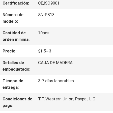
VIAJE
Certificación:
CE,ISO9001
DE
Número de
SN-PB13
modelo:
LA
Cantidad de
10pcs
FÁBRICA
orden mínima:
Precio:
$1.5~3
CONTROL
Detalles de
CAJA DE MADERA
DE
empaquetado:
CALIDAD
Tiempo de
3-7 días laborables
entrega:
ÉNTRENOS
Condiciones de
T.T, Western Union, Paypal, L.C
pago:
EN