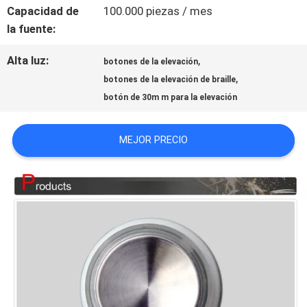
Capacidad de
100.000 piezas / mes
CONTACTO
la fuente:
CON
Alta luz:
,
botones de la elevación
,
botones de la elevación de braille
NOTICIAS
botón de 30m m para la elevación
MEJOR PRECIO
CASOS
MAPA
DEL
SITIO