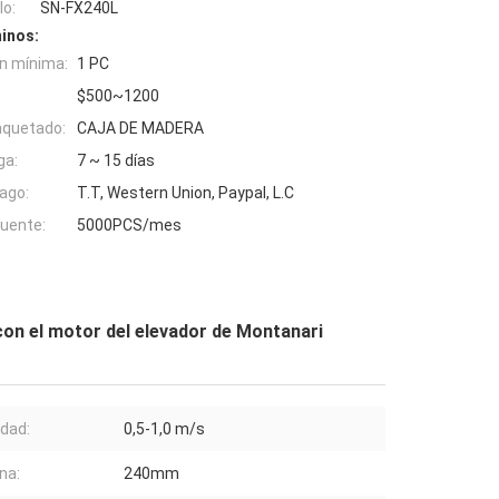
o:
SN-FX240L
inos:
n mínima:
1 PC
$500~1200
aquetado:
CAJA DE MADERA
ga:
7 ~ 15 días
ago:
T.T, Western Union, Paypal, L.C
fuente:
5000PCS/mes
 con el motor del elevador de Montanari
idad:
0,5-1,0 m/s
na:
240mm