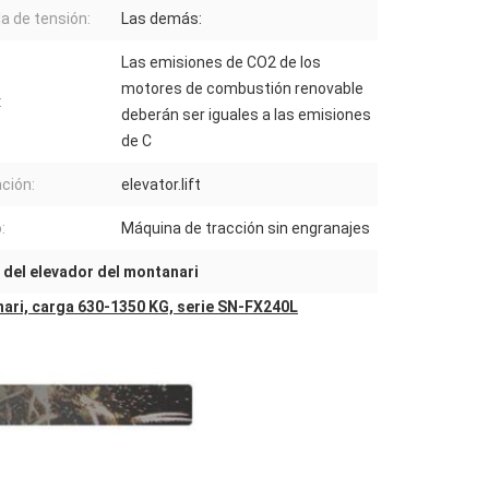
la de tensión:
Las demás:
Las emisiones de CO2 de los
motores de combustión renovable
:
deberán ser iguales a las emisiones
de C
ación:
elevator.lift
:
Máquina de tracción sin engranajes
del elevador del montanari
ari, carga 630-1350 KG, serie SN-FX240L