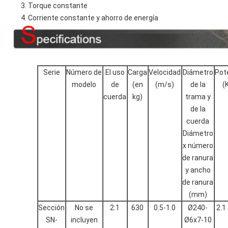
3. Torque constante
4. Corriente constante y ahorro de energía
Serie
Número de
El uso
Carga
Velocidad
Diámetro
Pot
modelo
de
(en
(m/s)
de la
(
cuerda
kg)
trama y
de la
cuerda
Diámetro
x número
de ranura
y ancho
de ranura
(mm)
Sección
No se
2:1
630
0.5-1.0
Ø240-
2.1
SN-
incluyen
Ø6x7-10