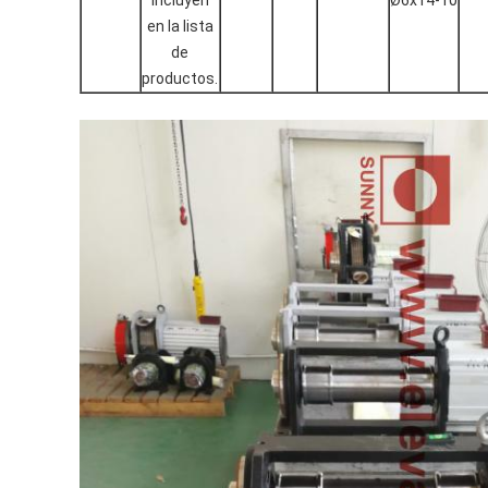
en la lista
de
productos.