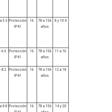
 a 5.3
Protección
16
78 a 156
8 y 10.4
IP41
años
-6.6
Protección
16
78 a 156
11 a 16
IP41
años
-8.2
Protección
16
78 a 156
12 a 18
IP41
años
 a 8.8
Protección
16
78 a 156
14 y 20
IP41
años