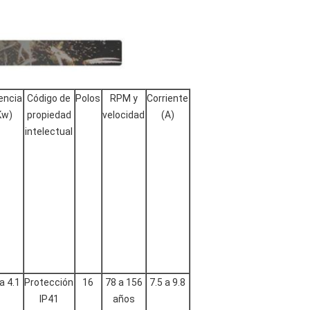
encia
Código de
Polos
RPM y
Corriente
Kw)
propiedad
velocidad
(A)
intelectual
 a 4.1
Protección
16
78 a 156
7.5 a 9.8
IP41
años