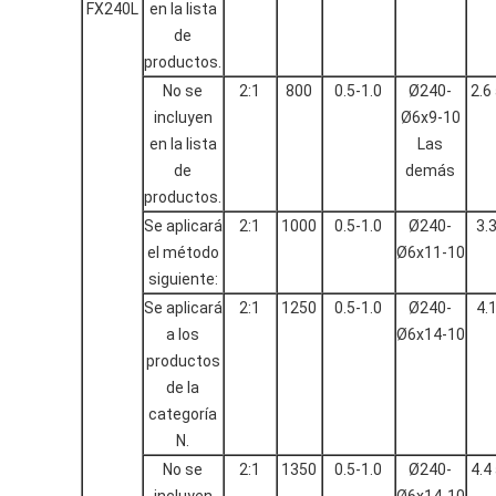
FX240L
en la lista
de
productos.
No se
2:1
800
0.5-1.0
Ø240-
2.6
incluyen
Ø6x9-10
en la lista
Las
de
demás
productos.
Se aplicará
2:1
1000
0.5-1.0
Ø240-
3.3
el método
Ø6x11-10
siguiente:
Se aplicará
2:1
1250
0.5-1.0
Ø240-
4.1
a los
Ø6x14-10
productos
de la
categoría
N.
No se
2:1
1350
0.5-1.0
Ø240-
4.4
incluyen
Ø6x14-10