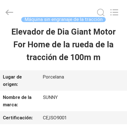
-
2026
SHANGHAI
SUNNY
Máquina sin engranaje de la tracción
ELEVATOR
CO.,LTD.
Elevador de Dia Giant Motor
HOGAR
All
Rights
For Home de la rueda de la
Reserved.
PRODUCTOS
tracción de 100m m
VÍDEOS
Lugar de
Porcelana
origen:
SOBRE
Nombre de la
SUNNY
marca:
NOSOTROS
Certificación:
CE,ISO9001