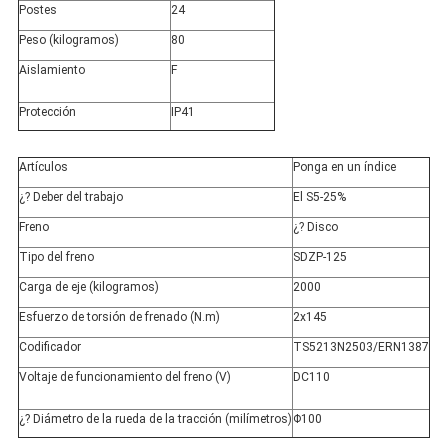
Postes
24
Peso (kilogramos)
80
Aislamiento
F
Protección
IP41
Artículos
Ponga en un índice
¿? Deber del trabajo
El S5-25%
Freno
¿? Disco
Tipo del freno
SDZP-125
Carga de eje (kilogramos)
2000
Esfuerzo de torsión de frenado (N.m)
2x145
Codificador
TS5213N2503/ERN1387
Voltaje de funcionamiento del freno (V)
DC110
¿? Diámetro de la rueda de la tracción (milímetros)
Φ100