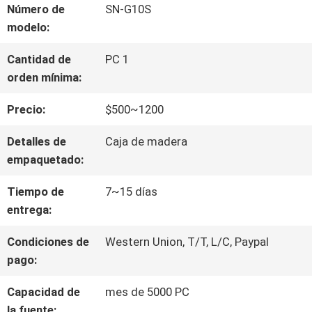
VIAJE
Número de
SN-G10S
modelo:
DE
Cantidad de
PC 1
LA
orden mínima:
FÁBRICA
Precio:
$500~1200
Detalles de
Caja de madera
CONTROL
empaquetado:
DE
Tiempo de
7~15 días
CALIDAD
entrega:
Condiciones de
Western Union, T/T, L/C, Paypal
pago:
ÉNTRENOS
Capacidad de
mes de 5000 PC
EN
la fuente: