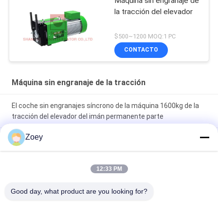
Máquina sin engranaje de
la tracción del elevador
$500~1200 MOQ:1 PC
CONTACTO
Máquina sin engranaje de la tracción
El coche sin engranajes síncrono de la máquina 1600kg de la
tracción del elevador del imán permanente parte
Zoey
motor sin engranajes de la máquina de la tracción de la carga
del eje del peso de 30kN 330kg para las piezas de la elevación
12:33 PM
450-630 kg Carga 1,0 ~ 1,75 m/s Máquina de tracción de
elevación de velocidad con freno de bloque para piezas de
Good day, what product are you looking for?
repuesto de ascensor