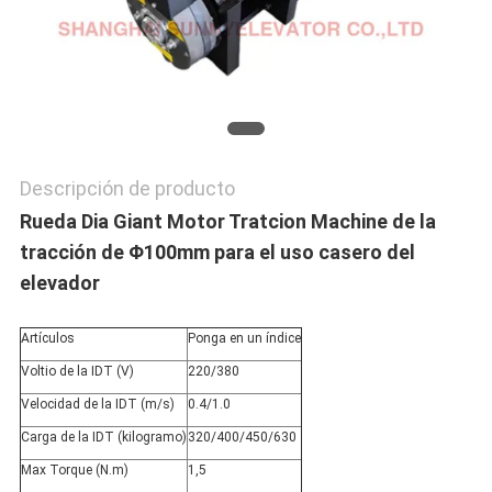
PRIVACY
POLICY
Descripción de producto
Rueda Dia Giant Motor Tratcion Machine de la
tracción de Φ100mm para el uso casero del
elevador
Artículos
Ponga en un índice
Voltio de la IDT (V)
220/380
Velocidad de la IDT (m/s)
0.4/1.0
Carga de la IDT (kilogramo)
320/400/450/630
Max Torque (N.m)
1,5