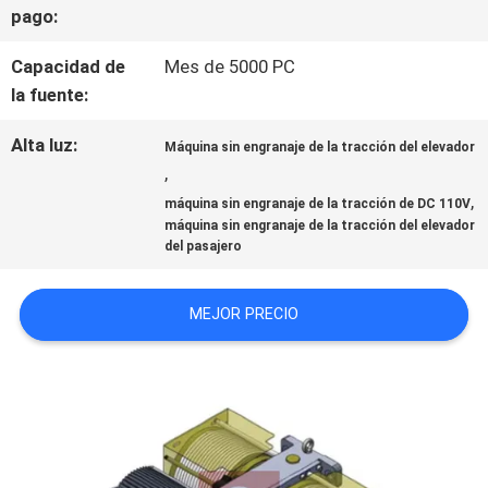
pago:
CONTACTO
Capacidad de
Mes de 5000 PC
CON
la fuente:
Alta luz:
NOTICIAS
Máquina sin engranaje de la tracción del elevador
,
,
máquina sin engranaje de la tracción de DC 110V
máquina sin engranaje de la tracción del elevador
CASOS
del pasajero
MAPA
MEJOR PRECIO
DEL
SITIO