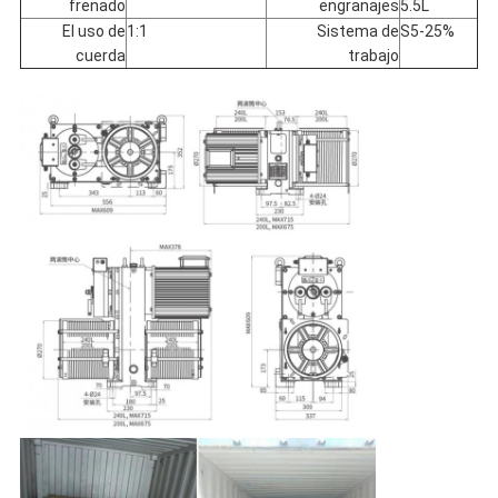
frenado
engranajes
5.5L
El uso de
1:1
Sistema de
S5-25%
cuerda
trabajo