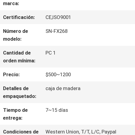
VIAJE
marca:
DE
Certificación:
CE,ISO9001
LA
Número de
SN-FX268
modelo:
FÁBRICA
Cantidad de
PC 1
orden mínima:
CONTROL
Precio:
$500~1200
DE
Detalles de
caja de madera
CALIDAD
empaquetado:
Tiempo de
7~15 días
ÉNTRENOS
entrega:
EN
Condiciones de
Western Union, T/T, L/C, Paypal