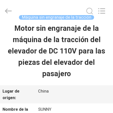
-
2026
SHANGHAI
SUNNY
Máquina sin engranaje de la tracción
ELEVATOR
CO.,LTD.
Motor sin engranaje de la
HOGAR
All
Rights
máquina de la tracción del
Reserved.
PRODUCTOS
elevador de DC 110V para las
piezas del elevador del
VÍDEOS
pasajero
SOBRE
Lugar de
China
NOSOTROS
origen:
Nombre de la
SUNNY