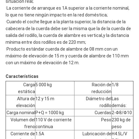
situación real;
·La corriente de arranque es 1A superior a la corriente nominal,
lo que no tiene ningún impacto en la red doméstica;
·Cuando el coche llegue a la planta superior, la distancia de la
cabecera de la cuerda debe ser la misma que la de la cuerda de
salida del rodillo, la cuerda de alambre es vertical,y la distancia
mínima entre dos rodillos es de 220 mm;
·Producto estándar cuerda de alambre de 08 mm con un
máximo de elevación de 15 m y cuerda de alambre de 110 mm
con un máximo de elevación de 12 m.
Características
Carga
5 000 kg
Ración de
1/8
estática
reducción
Altura de
12 y 15 m
Diámetro del
Las
elevación
rodillo
demás:
Carga nominal
P+Q = 1000 kg
Cuerdas
2-Φ8/Φ10
Volumen del
110 V de corriente
Peso
230 kg de
freno
continua
peso
Corriente de
1.5A
Lubricación de
H4.5L/V