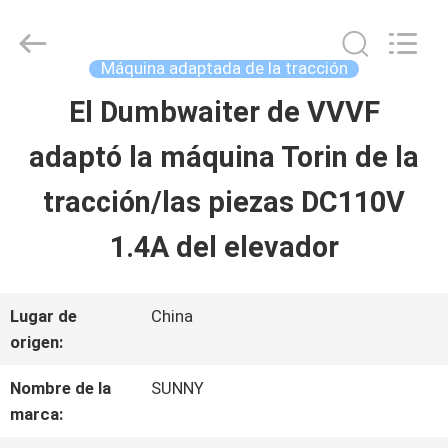
-
2026
SHANGHAI
SUNNY
Máquina adaptada de la tracción
ELEVATOR
CO.,LTD.
El Dumbwaiter de VVVF
HOGAR
All
Rights
adaptó la máquina Torin de la
Reserved.
PRODUCTOS
tracción/las piezas DC110V
1.4A del elevador
VÍDEOS
Lugar de
China
SOBRE
origen:
NOSOTROS
Nombre de la
SUNNY
marca: