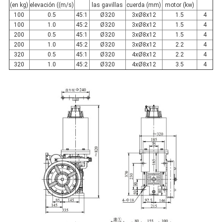
(en kg)
elevación ((m/s)
las gavillas
cuerda (mm)
motor (kw)
100
0.5
45:1
Ø320
3xØ8x12
1.5
4
100
1.0
45:2
Ø320
3xØ8x12
1.5
4
200
0.5
45:1
Ø320
3xØ8x12
1.5
4
200
1.0
45:2
Ø320
3xØ8x12
2.2
4
320
0.5
45:1
Ø320
4xØ8x12
2.2
4
320
1.0
45:2
Ø320
4xØ8x12
3.5
4