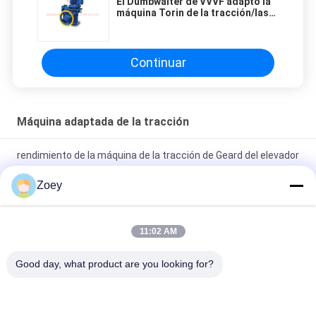
El Dumbwaiter de VVVF adaptó la
máquina Torin de la tracción/las
piezas DC110V 1.4A del elevador
Continuar
Máquina adaptada de la tracción
rendimiento de la máquina de la tracción de Geard del elevador
del pasajero 400kg alto
Zoey
El Dumbwaiter de VVVF adaptó la máquina Torin de la
tracción/las piezas DC110V 1.4A del elevador
11:02 AM
máquina de tracción con engranajes de elevación compacta
Good day, what product are you looking for?
de 1,0 m/S VVVF con repuestos para elevadores