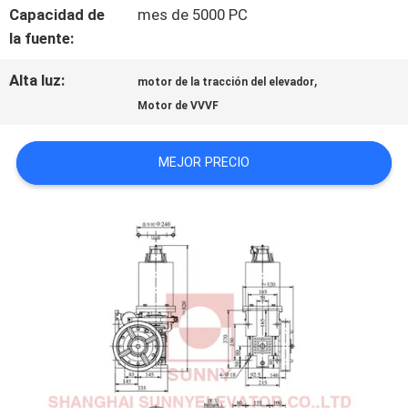
Capacidad de
mes de 5000 PC
CONTACTO
la fuente:
CON
Alta luz:
,
motor de la tracción del elevador
Motor de VVVF
NOTICIAS
MEJOR PRECIO
CASOS
MAPA
DEL
SITIO