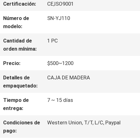
VIAJE
Certificación:
CE,ISO9001
DE
Número de
SN-YJ110
modelo:
LA
Cantidad de
1 PC
FÁBRICA
orden mínima:
Precio:
$500~1200
CONTROL
Detalles de
CAJA DE MADERA
DE
empaquetado:
CALIDAD
Tiempo de
7 ~ 15 días
entrega:
ÉNTRENOS
Condiciones de
Western Union, T/T, L/C, Paypal
pago:
EN