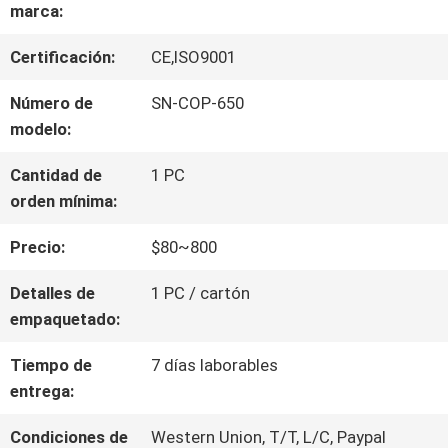
VIAJE
marca:
DE
Certificación:
CE,ISO9001
LA
Número de
SN-COP-650
modelo:
FÁBRICA
Cantidad de
1 PC
orden mínima:
CONTROL
Precio:
$80~800
DE
Detalles de
1 PC / cartón
CALIDAD
empaquetado:
Tiempo de
7 días laborables
ÉNTRENOS
entrega:
EN
Condiciones de
Western Union, T/T, L/C, Paypal