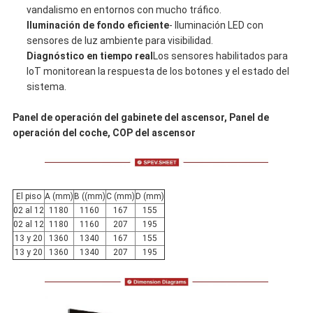
vandalismo en entornos con mucho tráfico.
Iluminación de fondo eficiente
- Iluminación LED con
sensores de luz ambiente para visibilidad.
Diagnóstico en tiempo real
Los sensores habilitados para
IoT monitorean la respuesta de los botones y el estado del
sistema.
Panel de operación del gabinete del ascensor, Panel de
operación del coche, COP del ascensor
El piso
A (mm)
B ((mm)
C (mm)
D (mm)
02 al 12
1180
1160
167
155
02 al 12
1180
1160
207
195
13 y 20
1360
1340
167
155
13 y 20
1360
1340
207
195