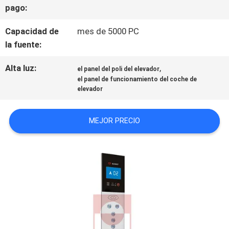
pago:
CONTACTO
Capacidad de
mes de 5000 PC
CON
la fuente:
Alta luz:
,
NOTICIAS
el panel del poli del elevador
el panel de funcionamiento del coche de
elevador
CASOS
MEJOR PRECIO
MAPA
DEL
SITIO