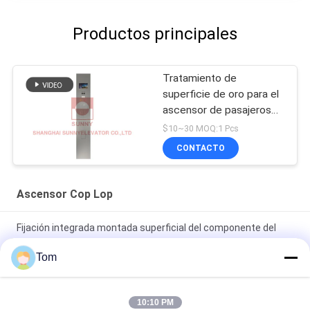
Productos principales
Tratamiento de
superficie de oro para el
ascensor de pasajeros
COP
$10~30 MOQ:1 Pcs
CONTACTO
Ascensor Cop Lop
Fijación integrada montada superficial del componente del
elevador de la elevación del pasajero
Tom
Lámpara de aterrizaje elevador Cop Lop Gris Color AEC339
para ascensor de pasajeros
10:10 PM