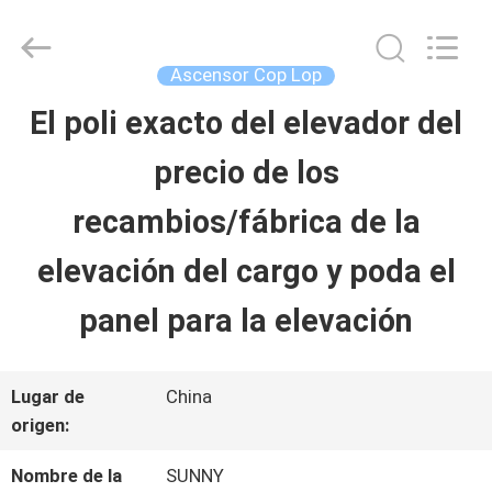
-
2026
SHANGHAI
SUNNY
Ascensor Cop Lop
ELEVATOR
CO.,LTD.
El poli exacto del elevador del
HOGAR
All
Rights
precio de los
Reserved.
PRODUCTOS
recambios/fábrica de la
elevación del cargo y poda el
VÍDEOS
panel para la elevación
SOBRE
Lugar de
China
NOSOTROS
origen:
Nombre de la
SUNNY