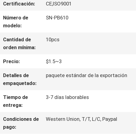
VIAJE
Certificación:
CE,ISO9001
DE
Número de
SN-PB610
modelo:
LA
Cantidad de
10pcs
FÁBRICA
orden mínima:
Precio:
$1.5~3
CONTROL
Detalles de
paquete estándar de la exportación
DE
empaquetado:
CALIDAD
Tiempo de
3-7 días laborables
entrega:
ÉNTRENOS
Condiciones de
Western Union, T/T, L/C, Paypal
pago:
EN