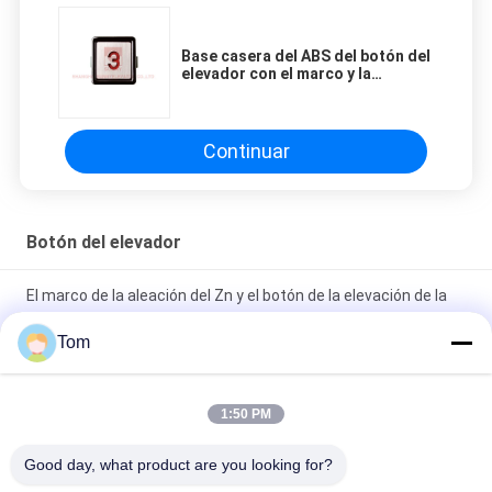
Base casera del ABS del botón del
elevador con el marco y la
superficie externos del círculo del
metal
Continuar
Botón del elevador
El marco de la aleación del Zn y el botón de la elevación de la
placa/el elevador de acrílico tocan el botón
Tom
Halo luminoso y caracteres del elevador del tamaño de
encargo del botón 40*40 milímetro
1:50 PM
botón iluminado eléctrico 12v con diseño ultrafino/el elevador
Good day, what product are you looking for?
arriba y abajo de los botones