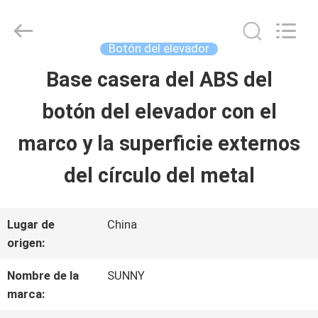
-
2026
SHANGHAI
SUNNY
Botón del elevador
ELEVATOR
CO.,LTD.
Base casera del ABS del
HOGAR
All
Rights
botón del elevador con el
Reserved.
PRODUCTOS
marco y la superficie externos
del círculo del metal
VÍDEOS
Lugar de
China
SOBRE
origen:
NOSOTROS
Nombre de la
SUNNY
marca: