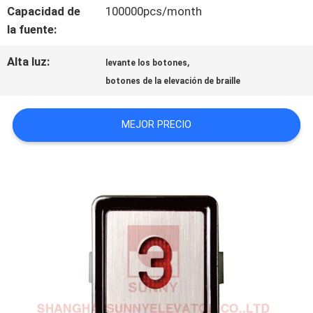
Capacidad de
100000pcs/month
CONTACTO
la fuente:
CON
Alta luz:
,
levante los botones
botones de la elevación de braille
NOTICIAS
MEJOR PRECIO
CASOS
MAPA
DEL
SITIO