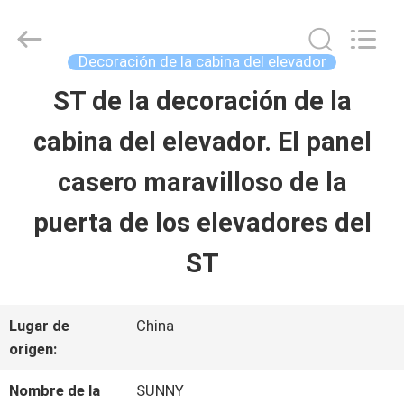
-
2026
SHANGHAI
SUNNY
Decoración de la cabina del elevador
ELEVATOR
CO.,LTD.
ST de la decoración de la
HOGAR
All
Rights
cabina del elevador. El panel
Reserved.
PRODUCTOS
casero maravilloso de la
puerta de los elevadores del
VÍDEOS
ST
SOBRE
Lugar de
China
NOSOTROS
origen:
Nombre de la
SUNNY