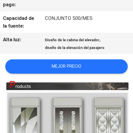
pago:
CONTACTO
Capacidad de
CONJUNTO 500/MES
CON
la fuente:
Alta luz:
,
NOTICIAS
Diseño de la cabina del elevador
diseño de la elevación del pasajero
CASOS
MEJOR PRECIO
MAPA
DEL
SITIO