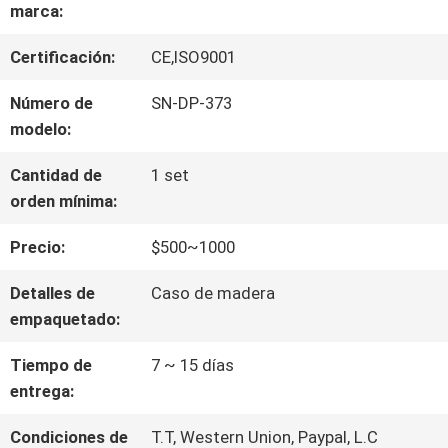
VIAJE
marca:
DE
Certificación:
CE,ISO9001
LA
Número de
SN-DP-373
modelo:
FÁBRICA
Cantidad de
1 set
orden mínima:
CONTROL
Precio:
$500~1000
DE
Detalles de
Caso de madera
CALIDAD
empaquetado:
Tiempo de
7 ~ 15 días
ÉNTRENOS
entrega:
EN
Condiciones de
T.T, Western Union, Paypal, L.C