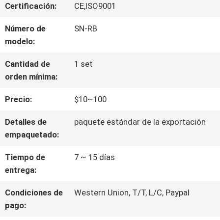
VIAJE
Certificación:
CE,ISO9001
DE
Número de
SN-RB
modelo:
LA
Cantidad de
1 set
FÁBRICA
orden mínima:
Precio:
$10~100
CONTROL
Detalles de
paquete estándar de la exportación
DE
empaquetado:
CALIDAD
Tiempo de
7 ~ 15 días
entrega:
ÉNTRENOS
Condiciones de
Western Union, T/T, L/C, Paypal
pago:
EN