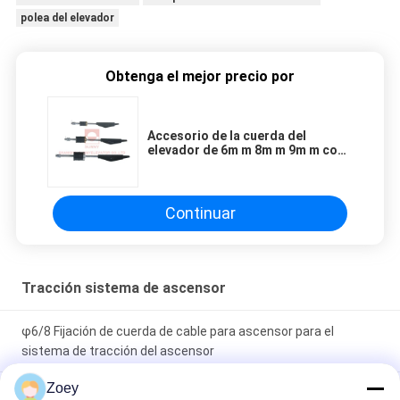
polea del elevador
Obtenga el mejor precio por
Accesorio de la cuerda del
elevador de 6m m 8m m 9m m con
el sistema residencial del
elevador de la tracción
Continuar
Tracción sistema de ascensor
φ6/8 Fijación de cuerda de cable para ascensor para el
sistema de tracción del ascensor
Zoey
Aparejo galvanizado de acero inoxidable maleable del