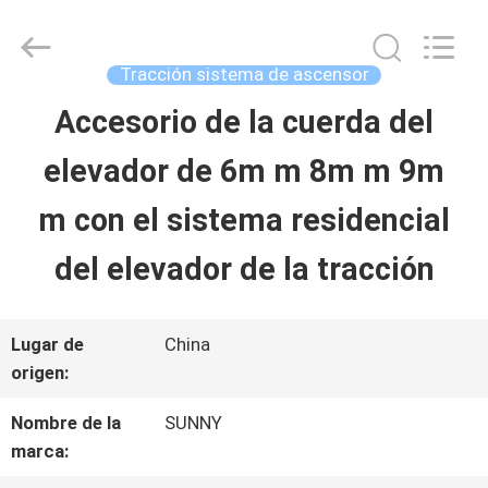
-
2026
SHANGHAI
SUNNY
Tracción sistema de ascensor
ELEVATOR
CO.,LTD.
Accesorio de la cuerda del
HOGAR
All
Rights
elevador de 6m m 8m m 9m
Reserved.
PRODUCTOS
m con el sistema residencial
del elevador de la tracción
VÍDEOS
Lugar de
China
SOBRE
origen:
NOSOTROS
Nombre de la
SUNNY
marca: