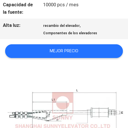
Capacidad de
10000 pcs / mes
CONTACTO
la fuente:
CON
Alta luz:
,
recambio del elevador
Componentes de los elevadores
NOTICIAS
MEJOR PRECIO
CASOS
MAPA
DEL
SITIO