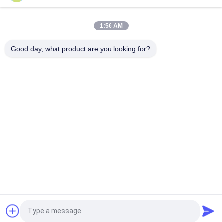
hardware de la instalación del clip de cuerda de alambre del
carbono
1:56 AM
Cerradura de la cuerda del elevador del extremo de la cuerda
Good day, what product are you looking for?
de alambre para las piezas de la elevación del pasajero
Categorías Populares
Todos
Máquina Adaptada 
Máquina Sin 
De La Tracción
Engranaje De La 
Tracción
Carril De Guía Del 
Botón Del Elevador
Elevador
Operador De La 
Ascensor Cop Lop
Puerta Del Elevador
Cortina Ligera Del 
Ascensor Display 
Solicitar una cotización
Elevador
LCD