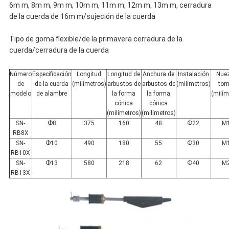
6m m, 8m m, 9m m, 10m m, 11m m, 12m m, 13m m, cerradura
de la cuerda de 16m m/sujeción de la cuerda
Tipo de goma flexible/de la primavera cerradura de la
cuerda/cerradura de la cuerda
Número
Especificación
Longitud
Longitud de
Anchura de
Instalación
Nuez
de
de la cuerda
(milímetros)
arbustos de
arbustos de
(milímetros)
torn
modelo
de alambre
la forma
la forma
(milím
cónica
cónica
(milímetros)
(milímetros)
SN-
Ф8
375
160
48
Ф22
M
RB8X
SN-
Ф10
490
180
55
Ф30
M
RB10X
SN-
Ф13
580
218
62
Ф40
M
RB13X