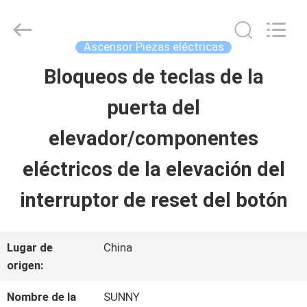
-
2026
SHANGHAI
SUNNY
Ascensor Piezas eléctricas
ELEVATOR
CO.,LTD.
Bloqueos de teclas de la
HOGAR
All
Rights
puerta del
Reserved.
PRODUCTOS
elevador/componentes
eléctricos de la elevación del
VÍDEOS
interruptor de reset del botón
SOBRE
Lugar de
China
NOSOTROS
origen:
Nombre de la
SUNNY