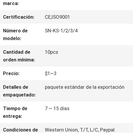
VIAJE
marca:
DE
Certificación:
CE,ISO9001
LA
Número de
SN-KS-1/2/3/4
modelo:
FÁBRICA
Cantidad de
10pcs
orden mínima:
CONTROL
Precio:
$1~3
DE
Detalles de
paquete estándar de la exportación
CALIDAD
empaquetado:
Tiempo de
7 ~ 15 días
ÉNTRENOS
entrega:
EN
Condiciones de
Western Union, T/T, L/C, Paypal