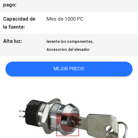
pago:
CONTACTO
Capacidad de
Mes de 1000 PC
CON
la fuente:
Alta luz:
,
NOTICIAS
levante los componentes
Accesorios del elevador
CASOS
MEJOR PRECIO
MAPA
DEL
SITIO